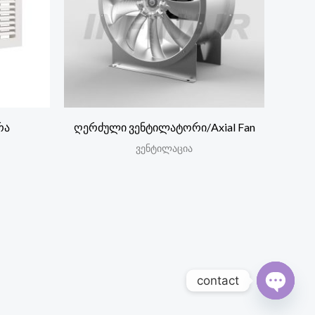
რა
ღერძული ვენტილატორი/Axial Fan
ვენტილაცია
contact
Open c